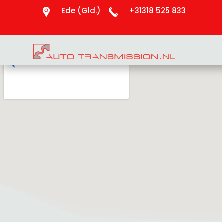
Ede (Gld.)
+31318 525 833