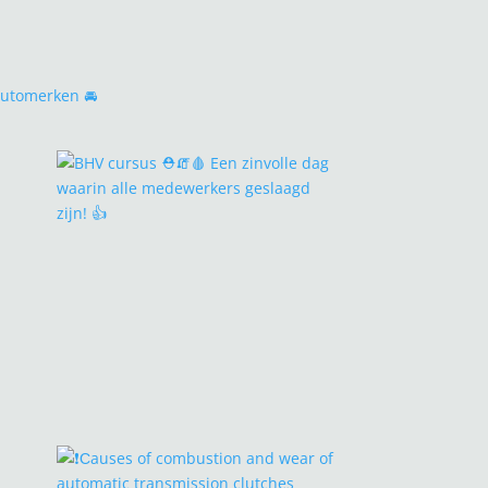
 automerken 🚘