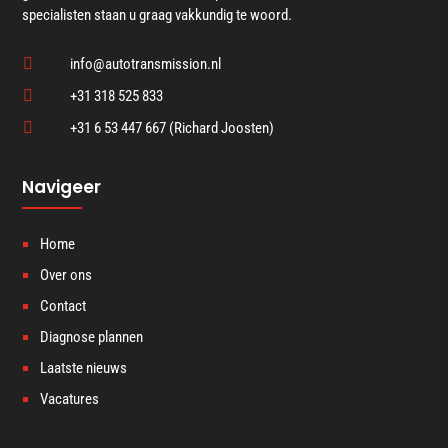
specialisten staan u graag vakkundig te woord.

info@autotransmission.nl

+31 318 525 833

+31 6 53 447 667 (Richard Joosten)
Navigeer
Home
Over ons
Contact
Diagnose plannen
Laatste nieuws
Vacatures