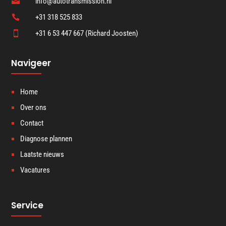
info@autotransmission.nl

+31 318 525 833

+31 6 53 447 667 (Richard Joosten)

Navigeer
Home
Over ons
Contact
Diagnose plannen
Laatste nieuws
Vacatures
Service