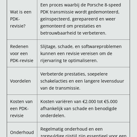
Een proces waarbij de Porsche 8-speed
Wat is een
PDK transmissie wordt gedemonteerd,
PDK-
geïnspecteerd, gerepareerd en weer
revisie?
gemonteerd om prestaties en
betrouwbaarheid te verbeteren.
Redenen
Slijtage, schade, en softwareproblemen
voor een
kunnen een revisie vereisen om de
PDK-revisie
rijervaring te optimaliseren.
Verbeterde prestaties, soepelere
Voordelen
schakelacties en een langere levensduur
van de transmissie.
Kosten van
Kosten variëren van €2.000 tot €5.000
een PDK-
afhankelijk van schade en benodigde
revisie
onderdelen.
Regelmatig onderhoud en een
Onderhoud
zorgvuldige rijstijl zijn essentieel voor een