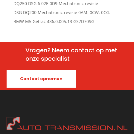
DQ250 DSG 6 02E 0D9 Mechatronic revisie
DSG DQ200 Mechatronic revisie 0AM, 0CW, 0CG.
BMW M5 Getrac 436.0.005.13 GS7D70SG
Vragen? Neem contact op met
onze specialist
Contact opnemen