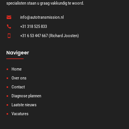
specialisten staan u graag vakkundig te woord.
info@autotransmission.nl

+31 318 525 833

+31 6 53 447 667 (Richard Joosten)

Navigeer
Home
Over ons
Contact
Diagnose plannen
Laatste nieuws
Vacatures