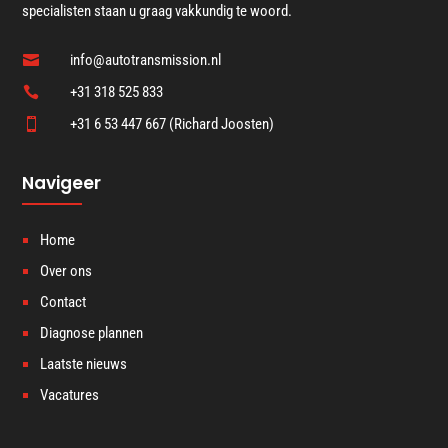
specialisten staan u graag vakkundig te woord.
info@autotransmission.nl

+31 318 525 833

+31 6 53 447 667 (Richard Joosten)

Navigeer
Home
Over ons
Contact
Diagnose plannen
Laatste nieuws
Vacatures