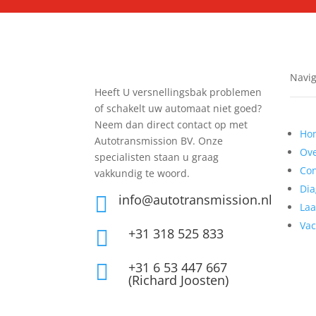
Navi
Heeft U versnellingsbak problemen
of schakelt uw automaat niet goed?
Neem dan direct contact op met
Ho
Autotransmission BV. Onze
Ove
specialisten staan u graag
Con
vakkundig te woord.
Di
info@autotransmission.nl

Laa
Vac
+31 318 525 833

+31 6 53 447 667

(Richard Joosten)