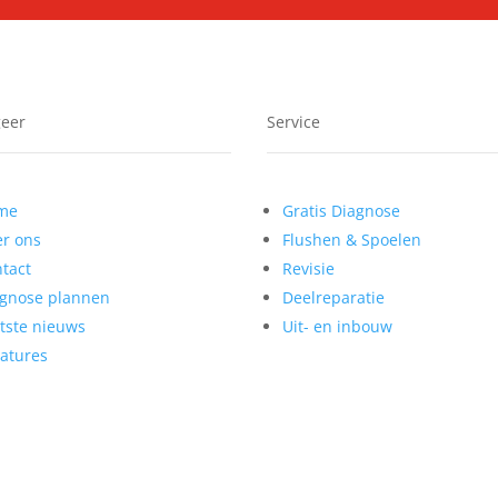
geer
Service
me
Gratis Diagnose
r ons
Flushen & Spoelen
tact
Revisie
agnose plannen
Deelreparatie
tste nieuws
Uit- en inbouw
atures