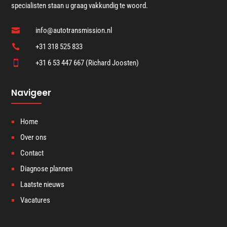
specialisten staan u graag vakkundig te woord.
info@autotransmission.nl

+31 318 525 833

+31 6 53 447 667 (Richard Joosten)

Navigeer
Home
Over ons
Contact
Diagnose plannen
Laatste nieuws
Vacatures